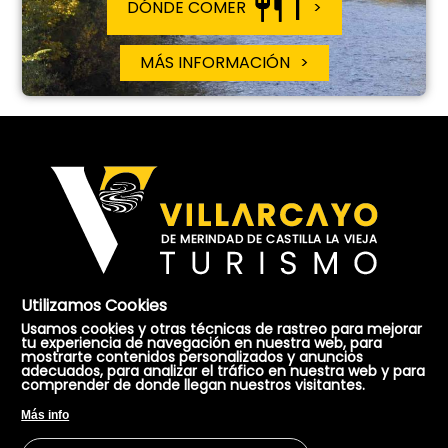
1
DÓNDE COMER
MÁS INFORMACIÓN
Utilizamos Cookies
Usamos cookies y otras técnicas de rastreo para mejorar
tu experiencia de navegación en nuestra web, para
mostrarte contenidos personalizados y anuncios
Oficina de Turismo de Villarcayo
adecuados, para analizar el tráfico en nuestra web y para
comprender de donde llegan nuestros visitantes.
Dirección:
Plaza Mayor, 17. Villarcayo - 09550 Burgos.
Más info
Teléfono:
947 130 457