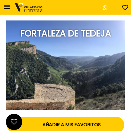
FORTALEZA DE TEDEJA
Oficina de Turismo de V
Plaza Mayor, 17
Villarcayo - 09550 Burg
947 130 457
casadecultura@villa
AÑADIR A MIS FAVORITOS