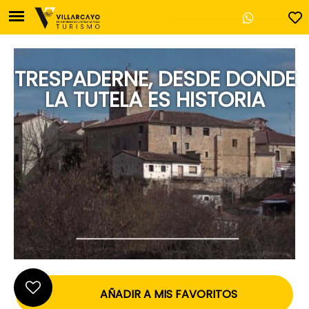
TRESPADERNE, DESDE DONDE
LA TUTELA ES HISTORIA
Oficina de Turismo de V
Plaza Mayor, 17
Villarcayo - 09550 Burg
947 130 457
casadecultura@villa
AÑADIR A MIS FAVORITOS