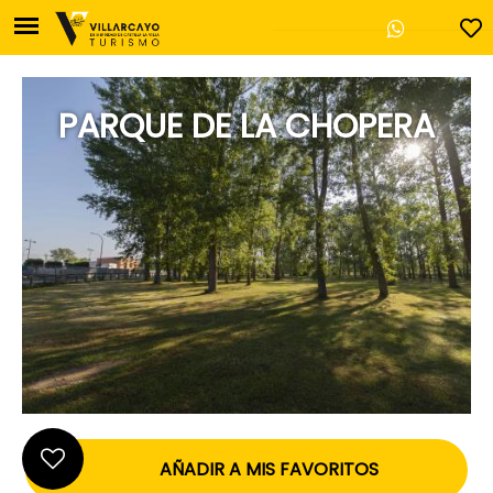
PARQUE DE LA CHOPERA
Oficina de Turismo de V
Plaza Mayor, 17
Villarcayo - 09550 Burg
947 130 457
casadecultura@villa
AÑADIR A MIS FAVORITOS