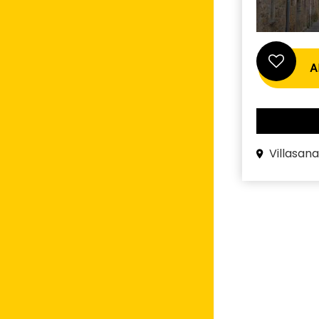
A
Villasan