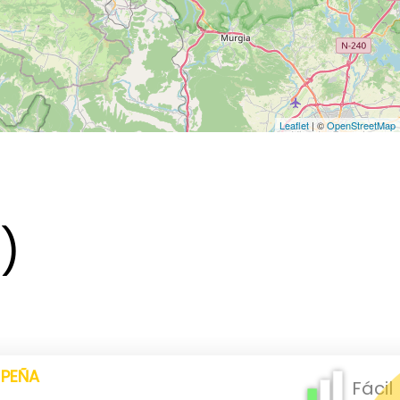
Leaflet
| ©
OpenStreetMap
5)
 PEÑA
Fácil