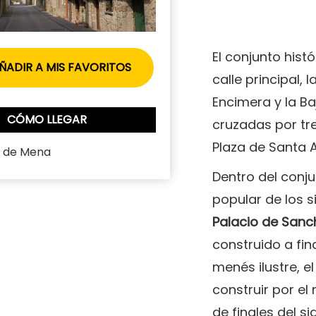
El conjunto hist
ÑADIR A MIS FAVORITOS
calle principal, 
Encimera y la Ba
CÓMO LLEGAR
cruzadas por tre
Plaza de Santa 
a de Mena
Dentro del conj
popular de los 
Palacio de Sanc
construido a fina
menés ilustre, e
construir por el
de finales del s