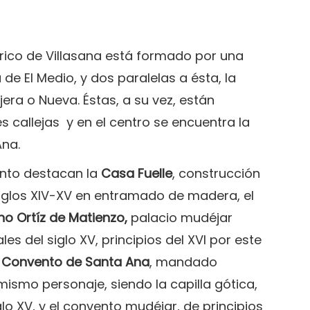
órico de Villasana está formado por una
la de El Medio, y dos paralelas a ésta, la
jera o Nueva. Éstas, a su vez, están
s callejas y en el centro se encuentra la
Ana.
unto destacan la
Casa Fuelle
, construcción
siglos XIV-XV en entramado de madera, el
ho Ortíz de Matienzo,
palacio mudéjar
les del siglo XV, principios del XVI por este
l
Convento de Santa Ana
, mandado
 mismo personaje, siendo la capilla gótica,
iglo XV, y el convento mudéjar, de principios