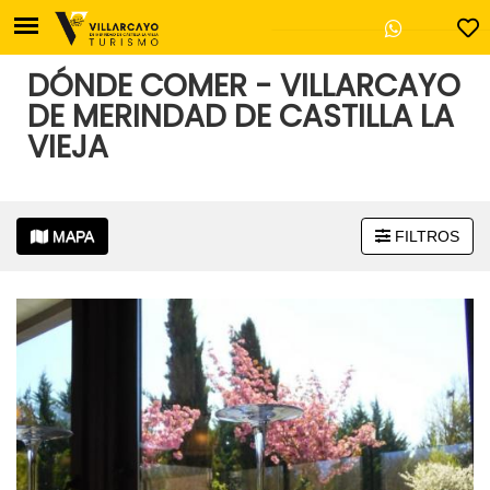
DÓNDE COMER - VILLARCAYO
DE MERINDAD DE CASTILLA LA
VIEJA
Oficina de Turismo de V
Plaza Mayor, 17
Villarcayo - 09550 Burg
MAPA
FILTROS
947 130 457
casadecultura@villa
+
−