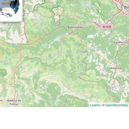
Leaflet
| ©
OpenStreetMap