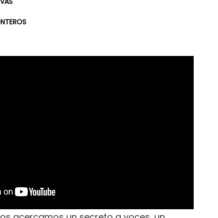
EVAS
ONTEROS
 os acercamos un secreto a voces, un