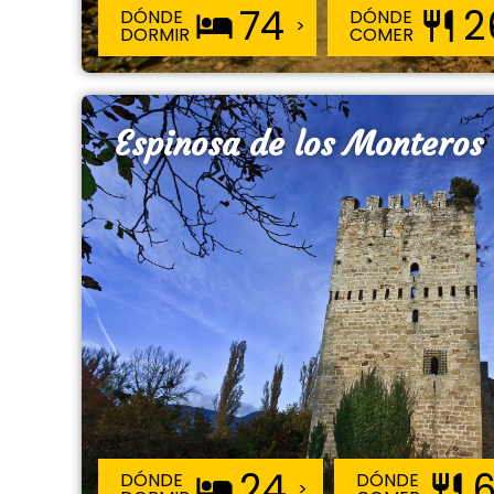
74
2
DÓNDE
DÓNDE
DORMIR
COMER
Espinosa de los Monteros
24
DÓNDE
DÓNDE