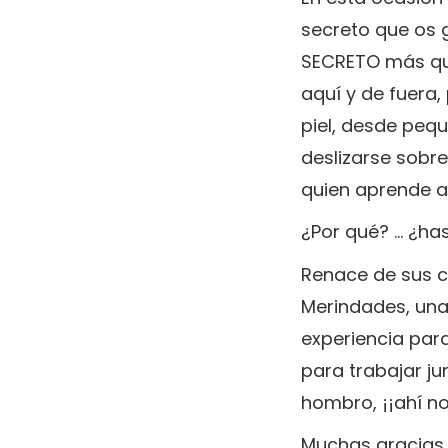
secreto que os g
SECRETO más qu
aquí y de fuera,
piel, desde peq
deslizarse sobre
quien aprende a
¿Por qué? ... ¿h
Renace de sus c
Merindades, una
experiencia para
para trabajar j
hombro, ¡¡ahí n
Muchas gracias 