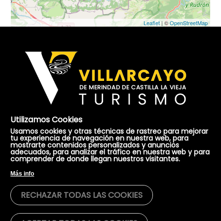
Leaflet
| ©
OpenStreetMap
Utilizamos Cookies
Usamos cookies y otras técnicas de rastreo para mejorar
tu experiencia de navegación en nuestra web, para
mostrarte contenidos personalizados y anuncios
Oficina de Turismo de Villarcayo
adecuados, para analizar el tráfico en nuestra web y para
comprender de donde llegan nuestros visitantes.
Dirección:
Plaza Mayor, 17. Villarcayo - 09550 Burgos.
Más info
Teléfono:
947 130 457
RECHAZAR TODAS LAS COOKIES
Email:
casadecultura@villarcayo.org
GPS coordenadas:
42,938496 N, -3,571677 W