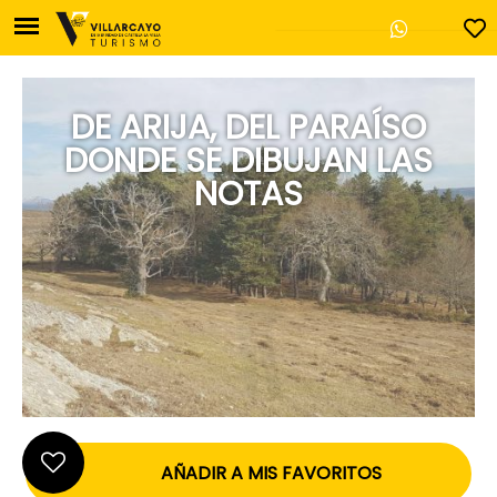
DE ARIJA, DEL PARAÍSO
DONDE SE DIBUJAN LAS
Oficina de Turismo de V
NOTAS
Plaza Mayor, 17
Villarcayo - 09550 Burg
947 130 457
casadecultura@villa
AÑADIR A MIS FAVORITOS