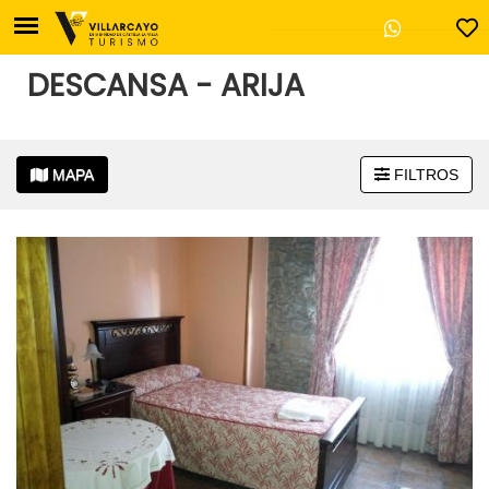
DESCANSA - ARIJA
Oficina de Turismo de V
MAPA
FILTROS
Plaza Mayor, 17
Villarcayo - 09550 Burg
947 130 457
+
casadecultura@villa
−